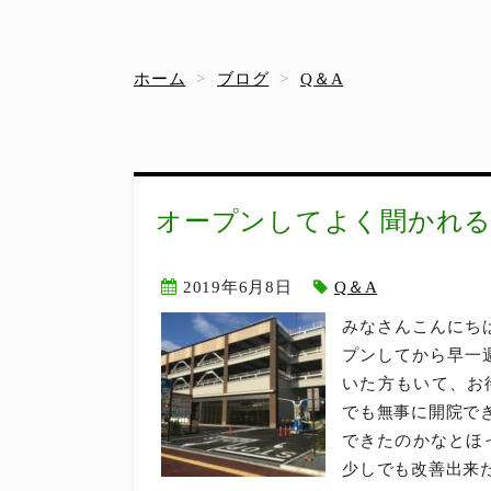
ホーム
ブログ
Q＆A
オープンしてよく聞かれ
2019年6月8日
Q＆A
みなさんこんにちは！S
プンしてから早一
いた方もいて、お
でも無事に開院で
できたのかなとほ
少しでも改善出来た