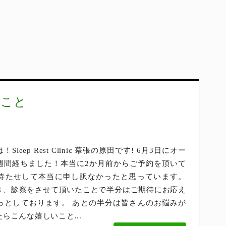
ること
leep Rest Clinic 幕張の原田です! 6月3日にオー
週間経ちました！本当に2か月前からご予約を頂いて
待たせして本当に申し訳なかったと思っています。
き、診察をさせて頂いたことで半分はご期待にお応え
っとしております。 あとの半分は皆さんのお悩みが
らこんな嬉しいこと...