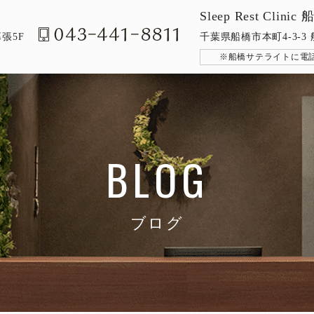
Sleep Rest Cli
張5F
千葉県船橋市本町4-3-3
※船橋サテライトに電
BLOG
ブログ