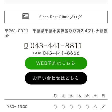
Sleep Rest Clinicブログ
〒261-0021 千葉県千葉市美浜区ひび野2-4プレナ幕張
5F
WEB予約はこちら
お問い合わせはこちら
月
火
水
木
金
土
日
9:30～13:00
○
○
○
○
○
△
／