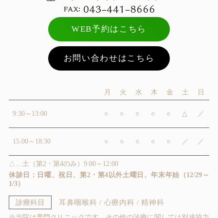
WEB予約はこちら
お問い合わせはこちら
月
火
水
木
金
土
日
9:30～13:00
○
○
○
○
○
△
／
15:00～18:30
○
○
○
○
○
／
／
△…土（第2・第4のみ）9:00～12:00
休診日：日曜、祝日、第2・第4以外土曜日、年末年始（12/29～
1/3）
診療科目
耳鼻咽喉科 / 心療内科 / 精神科
※当院は専門クリニックです。その他の診療に関しては別途協力