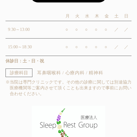
月
火
水
木
金
土
日
9:30～13:00
○
○
○
○
○
／
／
15:00～18:30
○
○
○
○
○
／
／
休診日：土・日・祝
診療科目
耳鼻咽喉科 / 心療内科 / 精神科
※当院は専門クリニックです。その他の診療に関しては別途協力
医療機関等ご案内させて頂くことも出来ますので事前にお問い
合わせください。