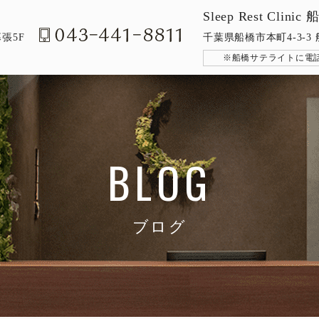
Sleep Rest Cli
張5F
千葉県船橋市本町4-3-3
※船橋サテライトに電
BLOG
ブログ