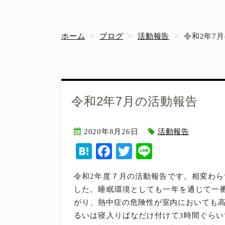
ホーム
ブログ
活動報告
令和2年7
令和2年7月の活動報告
2020年8月26日
活動報告
H
F
T
Li
at
ac
w
ne
令和2年度７月の活動報告です。相変わ
en
eb
itt
した。睡眠環境としても一年を通じて一
a
o
er
がり、熱中症の危険性が室内においても
o
るいは寝入りばなだけ付けて3時間ぐら