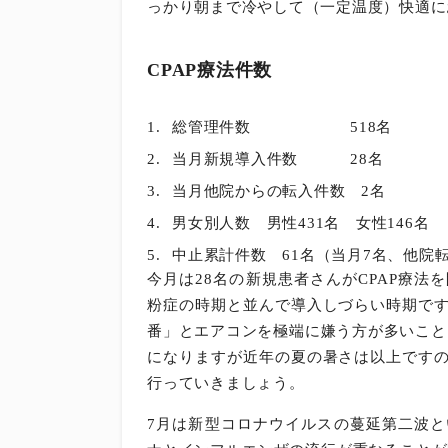
k
っかり朝まで冷やして（一定温度）快適に
CPAP療法件数
総管理件数 518名
当月新規導入件数 28名
当月他院からの転入件数 2名
男女別人数 男性431名 女性146名
中止累計件数 61名（当月7名、他院
今月は28名の新規患者さんがCPAP療
粉症の時期と並んで導入しづらい時期で
番」とエアコンを極端に嫌う方が多いこと
になりますが近年の夏の暑さは以上です
行っていきましょう。
7月は新型コロナウイルスの蔓延第二波